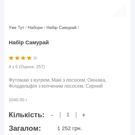
Уже Тут
/
Набори
/
Набір Самурай
/
Набір Самурай
4 з 5
(Оцінок:
257
)
Футомакi з вугрем, Макi з лососем, Окінава,
Фiладельфiя з копченим лососем, Сирний
1040.00 г.
Кількість:
-
+
Загалом:
1 252 грн.