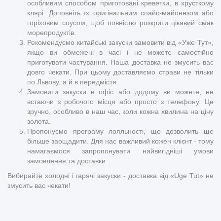
особливим способом приготовані креветки, в хрусткому
клярі. Доповніть їх оригінальним спайс-майонезом або
горіховим соусом, щоб повністю розкрити цікавий смак
морепродуктів.
Рекомендуємо китайські закуски замовити від «Уже Тут»,
якщо ви обмежені в часі і не можете самостійно
приготувати частування. Наша доставка не змусить вас
довго чекати. При цьому доставляємо страви не тільки
по Львову, а й в передмістя.
Замовити закуски в офіс або додому ви можете, не
встаючи з робочого місця або просто з телефону. Це
зручно, особливо в наш час, коли кожна хвилина на ціну
золота.
Пропонуємо програму лояльності, що дозволить ще
більше заощадити. Для нас важливий кожен клієнт - тому
намагаємося запропонувати найвигідніші умови
замовлення та доставки.
Вибирайте холодні і гарячі закуски - доставка від «Uge Tut» не
змусить вас чекати!