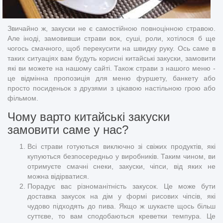
Звичайно ж, закуски не є самостійною повноцінною стравою.
Але іноді, замовивши страви вок, суші, роли, хотілося б ще
чогось смачного, щоб перекусити на швидку руку. Ось саме в
таких ситуаціях вам будуть корисні китайські закуски, замовити
які ви можете на нашому сайті. Також страви з нашого меню -
це відмінна пропозиція для меню фуршету, банкету або
просто посиденьок з друзями з цікавою настільною грою або
фільмом.
Чому варто китайські закуски
замовити саме у нас?
Всі страви готуються виключно зі свіжих продуктів, які
купуються безпосередньо у виробників. Таким чином, ви
отримуєте смачні снеки, закуски, чіпси, від яких не
можна відірватися.
Порадує вас різноманітність закусок. Це може бути
доставка закусок на дім у формі рисових чіпсів, які
чудово підходять до пива. Якщо ж шукаєте щось більш
суттєве, то вам сподобаються креветки темпура. Це