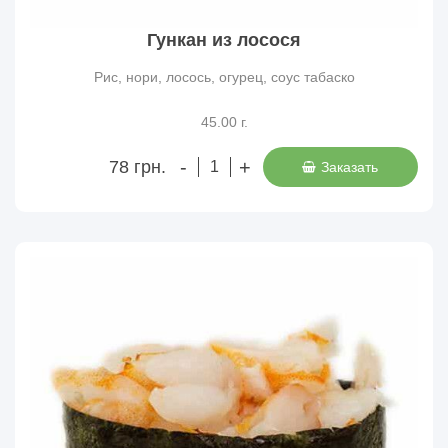
Гункан из лосося
Рис, нори, лосось, огурец, соус табаско
45.00 г.
-
+
78 грн.
Заказать