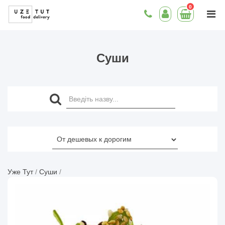
0
Суши
Уже Тут
/
Суши
/